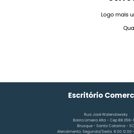
Logo mais u
Qua
Escritório Comerc
Rua José Walendowsky
Bairro Limeira Alta - Cep 88.356-
Brusque - Santa Catarina - S
Atendimento: Segunda/Sexta: 8:00 12:00 - 