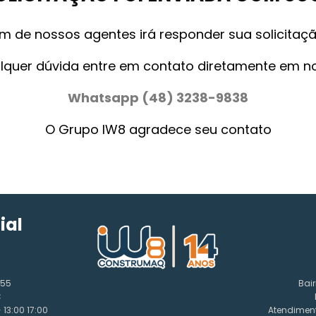
m de nossos agentes irá responder sua solicitação
lquer dúvida entre em contato diretamente em n
Whatsapp (48) 3238-9838
O Grupo IW8 agradece seu contato
ial
155
Bair
C
13:00 17:00
Atendiment