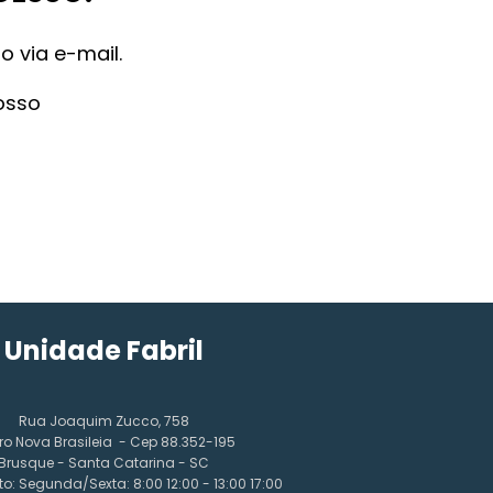
 via e-mail.
osso
Unidade Fabril
Rua Joaquim Zucco, 758
ro Nova Brasileia - Cep 88.352-195
Brusque - Santa Catarina - SC
o: Segunda/Sexta: 8:00 12:00 - 13:00 17:00