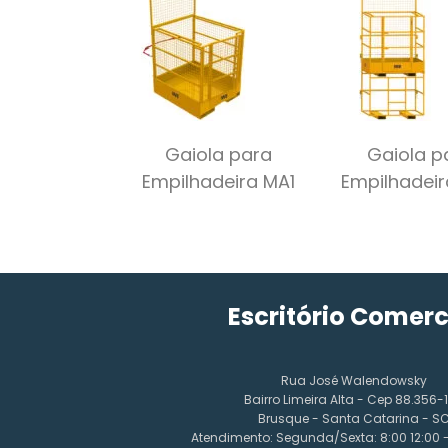
Gaiola para
Gaiola p
Empilhadeira MA1
Empilhadei
Escritório Comerc
Rua José Walendowsky
Bairro Limeira Alta - Cep 88.356-
Brusque - Santa Catarina - S
Atendimento: Segunda/Sexta: 8:00 12:00 - 