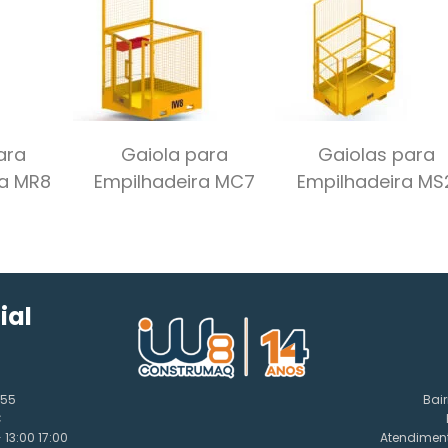
ara
Gaiola para
Gaiolas para
ra MR8
Empilhadeira MC7
Empilhadeira MS
ial
155
Bair
C
13:00 17:00
Atendiment